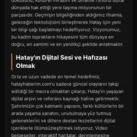
dokusunu, kültürel mirasını ve dinamik ruhunu dijital
dünyada hak ettiği yere taşıma misyonunun bir
parçasıdır. Geçmişin bilgeliğinden aldığımız ilhamla,
geleceğin teknolojisini birleştirerek Hatay için yeni
bir bilgi çağı başlatmayı hedefliyoruz. Vizyonumuz,
bu kadim toprakların hikayesini tüm dünyaya en
doğru, en samimi ve en yenilikçi şekilde anlatmaktır.
Hatay'ın Dijital Sesi ve Hafızası
Olmak
Orta ve uzun vadede en temel hedefimiz,
hatayhaberim.com'u sadece güncel olayların takip
edildiği bir mecra olmaktan çıkarıp, Hatay'ın yaşayan
dijital arşivi ve referans kaynağı haline getirmektir.
Şehrimizin çok katmanlı yapısını, farklı kültürlerin bir
arada yaşama sanatını, unutulmaya yüz tutmuş
geleneklerini ve dillere destan lezzetlerini dijital
içeriklerle ölümsüzleştirmek istiyoruz. Video
belgeseller, interaktif haritalar, derinlemesine