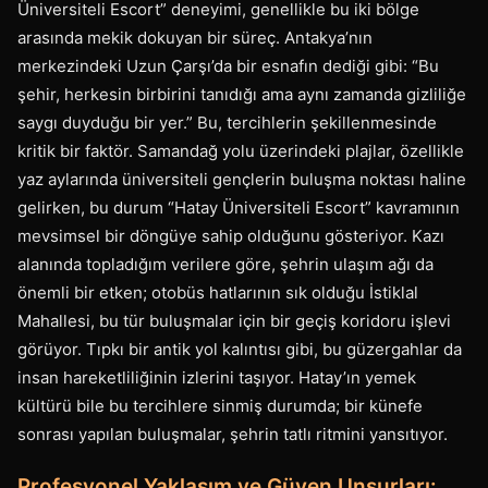
Üniversiteli Escort” deneyimi, genellikle bu iki bölge
arasında mekik dokuyan bir süreç. Antakya’nın
merkezindeki Uzun Çarşı’da bir esnafın dediği gibi: “Bu
şehir, herkesin birbirini tanıdığı ama aynı zamanda gizliliğe
saygı duyduğu bir yer.” Bu, tercihlerin şekillenmesinde
kritik bir faktör. Samandağ yolu üzerindeki plajlar, özellikle
yaz aylarında üniversiteli gençlerin buluşma noktası haline
gelirken, bu durum “Hatay Üniversiteli Escort” kavramının
mevsimsel bir döngüye sahip olduğunu gösteriyor. Kazı
alanında topladığım verilere göre, şehrin ulaşım ağı da
önemli bir etken; otobüs hatlarının sık olduğu İstiklal
Mahallesi, bu tür buluşmalar için bir geçiş koridoru işlevi
görüyor. Tıpkı bir antik yol kalıntısı gibi, bu güzergahlar da
insan hareketliliğinin izlerini taşıyor. Hatay’ın yemek
kültürü bile bu tercihlere sinmiş durumda; bir künefe
sonrası yapılan buluşmalar, şehrin tatlı ritmini yansıtıyor.
Profesyonel Yaklaşım ve Güven Unsurları: