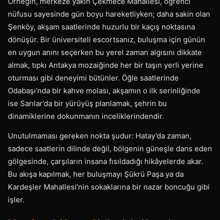
Örneğin, merkeze yakın Çekmece Mahallesi, öğrenci
nüfusu sayesinde gün boyu hareketliyken; daha sakin olan
Şenköy, akşam saatlerinde huzurlu bir kaçış noktasına
dönüşür. Bir üniversiteli escortsanız, buluşma için günün
en uygun anını seçerken bu yerel zaman algısını dikkate
almak, tıpkı Antakya mozaiğinde her bir taşın yerli yerine
oturması gibi deneyimi bütünler. Öğle saatlerinde
Odabaşı’nda bir kahve molası, akşamın o ilk serinliğinde
ise Sarılar’da bir yürüyüş planlamak, şehrin bu
dinamiklerine dokunmanın inceliklerindendir.
Unutulmaması gereken nokta şudur: Hatay’da zaman,
sadece saatlerin dilinde değil, bölgenin güneşle dans eden
gölgesinde, çarşıların insana fısıldadığı hikâyelerde akar.
Bu akışa kapılmak, her buluşmayı Şükrü Paşa ya da
Kardeşler Mahallesi’nin sokaklarına bir nazar boncuğu gibi
işler.