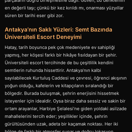
parçaların doğru birleşmesine bağlı. Güven, bu denklemin
en değerli taşı; çünkü bir kez kırıldı mı, onarması yüzyıllar
süren bir tarihi eser gibi zor.
Antakya’nın Saklı Yüzleri: Semt Bazında
Üniversiteli Escort Deneyimi
Hatay, tarih boyunca pek çok medeniyete ev sahipliği
yapmış, her köşesi farklı bir hikâye fısıldayan bir şehir.
Üniversiteli escort tercihinde de bu çeşitlilik kendini
semtlerin ruhunda hissettirir. Antakya’nın kalbi
sayılabilecek Kurtuluş Caddesi ve çevresi, öğrenci akışının
yoğun olduğu, kafelerin ve kitapçıların sıralandığı bir
bölgedir. Burada buluşmak, şehrin enerjisini hissetmek
isteyenler için idealdir. Oysa biraz daha sessiz ve sakin bir
ortam arayanlar, Harbiye Şelalesi’ne giden yoldaki asilzade
mahallelerini tercih eder; yeşillikler içinde, şehrin
gürültüsünden uzak, adeta bir kaçamak noktası. Her iki
bölge de farklı bir atmosfer sunar ve doğru lokasyon,