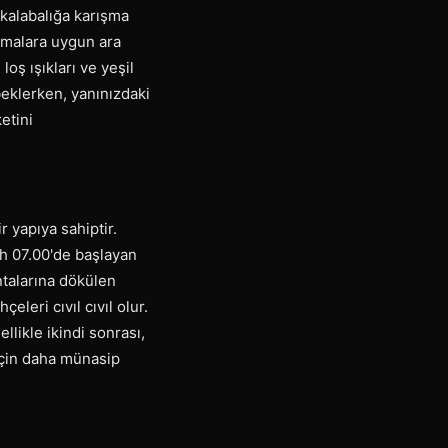
 kalabalığa karışma
şmalara uygun ara
oş ışıkları ve yeşil
beklerken, yanınızdaki
etini
r yapıya sahiptir.
ah 07.00'de başlayan
ntalarına dökülen
leri cıvıl cıvıl olur.
llikle ikindi sonrası,
 için daha münasip