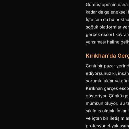
Gümüştepe’nin daha sa
kadar da geleneksel b
İşte tam da bu noktada
soğuk platformlar yer
gerçek escort kavramı
yansıması haline geli
Kırıkhan'da Ger
Canlı bir pazar yerin
ediyorsunuz ki, insan
sorumluluklar ve günl
Kırıkhan gerçek escor
gösteriyor. Çünkü ger
mümkün oluyor. Bu te
sıkılmış olmak. İnsanl
ve içten bir iletişim 
profesyonel yaklaşıml