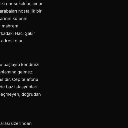
aki dar sokaklar, çınar
rabaları nostaljik bir
arının kulenin
en mahrem
rkadaki Hacı Şakir
 adresi olur.
le başlayıp kendinizi
 anlamına gelmez;
esidir. Cep telefonu
ede baz istasyonları
i geçmeyen, doğrudan
marası üzerinden