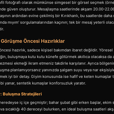
rofil fotoğrafı olarak mümkünse simgesel bir görsel seçmek (örn
nimde güven oluşturur. Mesajlaşma saatlerinde akşam 20.00-22.0
laşının ardından evine çekilmiş bir Kırıkhanlı, bu saatlerde daha r
ında mıyım' sorgulamalarından kaçının; tek bir mesaj yeterli olac
ir.
 Görüşme Öncesi Hazırlıklar
ncesi hazırlık, sadece kişisel bakımdan ibaret değildir. Yöresel 
eğin, buluşmaya kutu kutu künefe götürmek akıllıca olacaksa da 
k ezmesi ekmeği ikram etmeniz takdirle karşılanır. Ayrıca bölgeni
buluşma planlamıyorsanız yanınızda şalgam suyu veya nar ekşisiy
mek iyi bir detay. Giyim konusunda ise hafif ve keten kumaşlar t
gibi yanar, sentetik kumaşlar konforsuzluk yaratır.
 Buluşma Stratejileri
 neredeyse iç içe geçmiştir; bahar şubat gibi erken başlar, ekim
hava sıcaklığı 40 dereceyi bulurken, en ideal buluşma saatleri ak