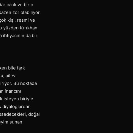
r canlı ve bir o
azen zor olabiliyor.
çok kişi, resmi ve
 Bu yüzden Kırıkhan
ihtiyacının da bir
en bile fark
u, ailevi
ırıyor. Bu noktada
an inancını
 isteyen biriyle
k diyaloglardan
hissedecekleri, doğal
eneyim sunan