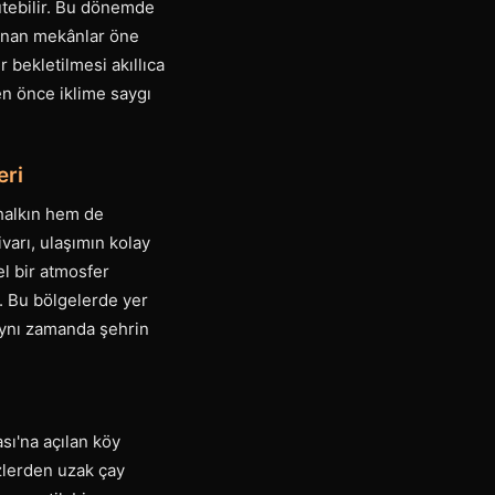
ütebilir. Bu dönemde
sınan mekânlar öne
 bekletilmesi akıllıca
n önce iklime saygı
eri
 halkın hem de
ivarı, ulaşımın kolay
el bir atmosfer
r. Bu bölgelerde yer
 aynı zamanda şehrin
sı'na açılan köy
özlerden uzak çay