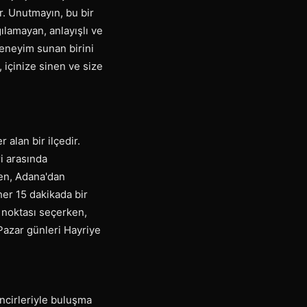
ar. Unutmayın, bu bir
ılamayan, anlayışlı ve
 deneyim sunan birini
 içinize sinen ve size
 alan bir ilçedir.
i arasında
ken, Adana'dan
her 15 dakikada bir
noktası seçerken,
Pazar günleri Hayriye
incirleriyle buluşma