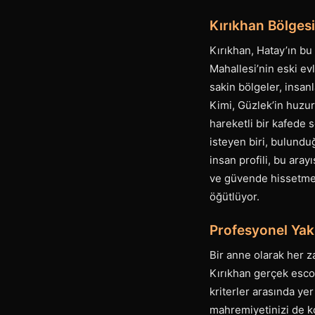
Kırıkhan Bölgesi
Kırıkhan, Hatay’ın bu 
Mahallesi’nin eski ev
sakin bölgeler, insanl
Kimi, Güzlek’in huzu
hareketli bir kafede 
isteyen biri, bulundu
insan profili, bu aray
ve güvende hissetmesi
öğütlüyor.
Profesyonel Yak
Bir anne olarak her z
Kırıkhan gerçek escor
kriterler arasında ye
mahremiyetinizi de ko