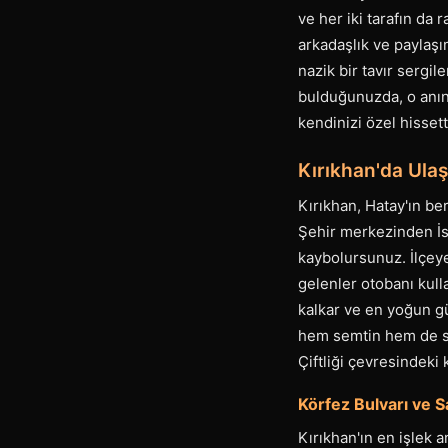
ve her iki tarafın da 
arkadaşlık ve paylaşı
nazik bir tavır sergil
bulduğunuzda, o anın 
kendinizi özel hisset
Kırıkhan'da Ulaş
Kırıkhan, Hatay'ın ber
Şehir merkezinden İsk
kaybolursunuz. İlçey
gelenler otobanı kull
kalkar ve en yoğun 
hem semtin hem de saa
Çiftliği çevresindeki 
Körfez Bulvarı ve S
Kırıkhan'ın en işlek a