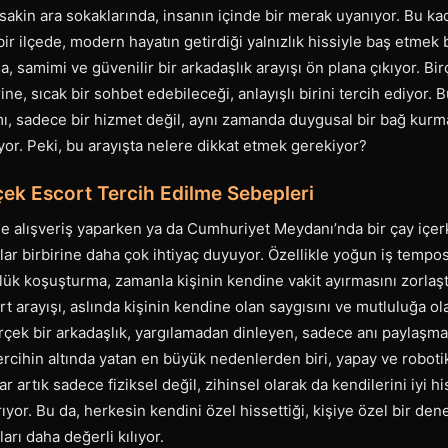
kin ara sokaklarında, insanın içinde bir merak uyanıyor. Bu kada
ir ilçede, modern hayatın getirdiği yalnızlık hissiyle baş etmek b
, samimi ve güvenilir bir arkadaşlık arayışı ön plana çıkıyor. Bir
ine, sıcak bir sohbet edebileceği, anlayışlı birini tercih ediyor.
, sadece bir hizmet değil, aynı zamanda duygusal bir bağ kurma 
yor. Peki, bu arayışta nelere dikkat etmek gerekiyor?
çek Escort Tercih Edilme Sebepleri
de alışveriş yaparken ya da Cumhuriyet Meydanı’nda bir çay içerk
lar birbirine daha çok ihtiyaç duyuyor. Özellikle yoğun iş tempos
ük koşuşturma, zamanla kişinin kendine vakit ayırmasını zorlaşt
t arayışı, aslında kişinin kendine olan saygısını ve mutluluğa ol
çek bir arkadaşlık, yargılamadan dinleyen, sadece anı paylaşmak
rcihin altında yatan en büyük nedenlerden biri, yapay ve roboti
ar artık sadece fiziksel değil, zihinsel olarak da kendilerini iyi 
arıyor. Bu da, herkesin kendini özel hissettiği, kişiye özel bir d
arı daha değerli kılıyor.