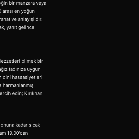
eğin bir manzara veya
0 arası en yoğun
ahat ve anlayışlıdır.
ak, yanıt gelince
lezzetleri bilmek bir
ağız tadınıza uygun
n dini hassasiyetleri
le harmanlanmış
ercih edin; Kırıkhan
 sonuna kadar sıcak
şam 19.00'dan