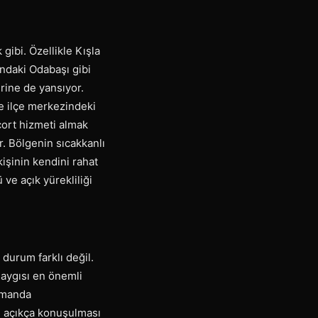
 gibi. Özellikle Kışla
ındaki Odabaşı gibi
erine de yansıyor.
e ilçe merkezindeki
cort hizmeti almak
r. Bölgenin sıcakkanlı
kişinin kendini rahat
ve açık yürekliliği
 durum farklı değil.
saygısı en önemli
zamanda
n açıkça konuşulması