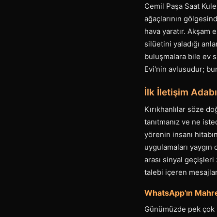
Cemil Paşa Saat Kulesi
ağaçlarının gölgesind
hava yaratır. Akşam e
silüetini yaladığı a
buluşmalara bile ev 
Evi'nin avlusudur; bu
İlk İletişim Ada
Kırıkhanlılar söze do
tanıtmanız ve ne iste
yörenin insanı hitabı
uygulamaları yaygın ol
arası sinyal geçişle
talebi içeren mesajlar 
WhatsApp'ın Mahre
Günümüzde pek çok pl