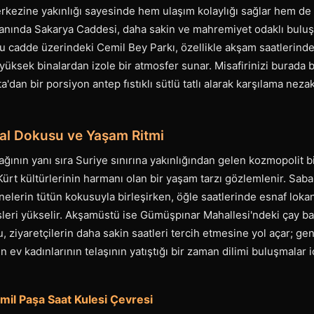
merkezine yakınlığı sayesinde hem ulaşım kolaylığı sağlar hem de
yanında Sakarya Caddesi, daha sakin ve mahremiyet odaklı bulu
Bu cadde üzerindeki Cemil Bey Parkı, özellikle akşam saatlerinde l
 yüksek binalardan izole bir atmosfer sunar. Misafirinizi burada 
dan bir porsiyon antep fıstıklı sütlü tatlı alarak karşılama nezak
yal Dokusu ve Yaşam Ritmi
ğının yanı sıra Suriye sınırına yakınlığından gelen kozmopolit bi
Kürt kültürlerinin harmanı olan bir yaşam tarzı gözlemlenir. Sab
nelerin tütün kokusuyla birleşirken, öğle saatlerinde esnaf loka
sleri yükselir. Akşamüstü ise Gümüşpınar Mahallesi'ndeki çay bahçe
ziyaretçilerin daha sakin saatleri tercih etmesine yol açar; gene
n ev kadınlarının telaşının yatıştığı bir zaman dilimi buluşmalar
il Paşa Saat Kulesi Çevresi