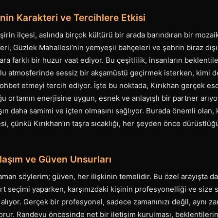
nin Karakteri ve Tercihlere Etkisi
şirin ilçesi, aslında birçok kültürü bir arada barındıran bir mozaik
leri, Güzlek Mahallesi’nin yemyeşil bahçeleri ve şehrin biraz dış
ara farklı bir huzur vaat ediyor. Bu çeşitlilik, insanların beklentil
rlu atmosferinde sessiz bir akşamüstü geçirmek isterken, kimi d
sohbet etmeyi tercih ediyor. İşte bu noktada, Kırıkhan gerçek es
ğu ortamın enerjisine uygun, esnek ve anlayışlı bir partner arıyo
ışın daha samimi ve içten olmasını sağlıyor. Burada önemli olan, 
, çünkü Kırıkhan’ın taşra sıcaklığı, her şeyden önce dürüstlüğü 
laşım ve Güven Unsurları
aman söylerim; güven, her ilişkinin temelidir. Bu özel arayışta da
t seçimi yaparken, karşınızdaki kişinin profesyonelliği ve size 
r alıyor. Gerçek bir profesyonel, sadece zamanınızı değil, aynı 
rur. Randevu öncesinde net bir iletişim kurulması, beklentileri