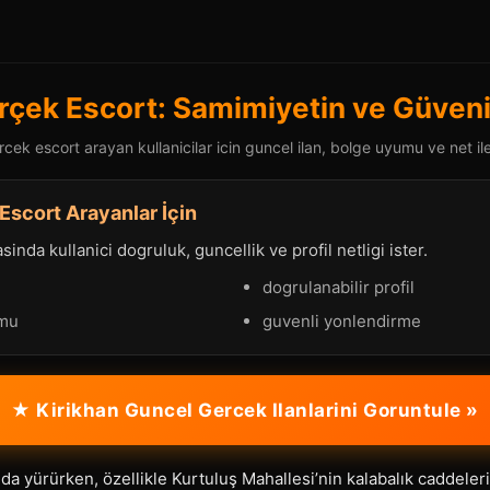
rçek Escort: Samimiyetin ve Güveni
cek escort arayan kullanicilar icin guncel ilan, bolge uyumu ve net ile
Escort Arayanlar İçin
nda kullanici dogruluk, guncellik ve profil netligi ister.
dogrulanabilir profil
umu
guvenli yonlendirme
★ Kirikhan Guncel Gercek Ilanlarini Goruntule »
nda yürürken, özellikle Kurtuluş Mahallesi’nin kalabalık caddeler