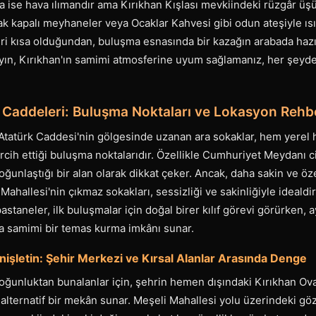
da ise hava ılımandır ama Kırıkhan Kışlası mevkiindeki rüzgâr üş
ak kapalı meyhaneler veya Ocaklar Kahvesi gibi odun ateşiyle ı
ri kısa olduğundan, buluşma esnasında bir kazağın arabada hazır
yın, Kırıkhan'ın samimi atmosferine uyum sağlamanız, her şeyde
lı Caddeleri: Buluşma Noktaları ve Lokasyon Rehb
 Atatürk Caddesi'nin gölgesinde uzanan ara sokaklar, hem yerel
ercih ettiği buluşma noktalarıdır. Özellikle Cumhuriyet Meydanı c
oğunlaştığı bir alan olarak dikkat çeker. Ancak, daha sakin ve öz
Mahallesi'nin çıkmaz sokakları, sessizliği ve sakinliğiyle idealdi
pastaneler, ilk buluşmalar için doğal birer kılıf görevi görürken,
 samimi bir temas kurma imkânı sunar.
nişletin: Şehir Merkezi ve Kırsal Alanlar Arasında Denge
oğunluktan bunalanlar için, şehrin hemen dışındaki Kırıkhan Ova
çe alternatif bir mekân sunar. Meşeli Mahallesi yolu üzerindeki g