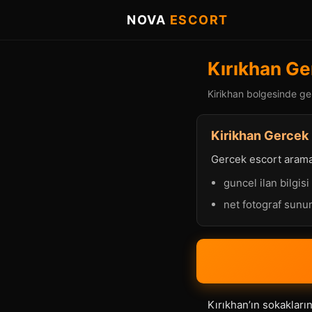
NOVA
ESCORT
Kırıkhan Ge
Kirikhan bolgesinde ger
Kirikhan Gercek 
Gercek escort aramasi
guncel ilan bilgisi
net fotograf sun
Kırıkhan’ın sokakları