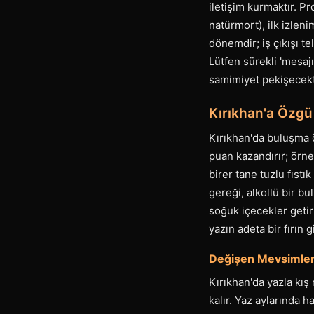
iletişim kurmaktır. P
natürmort), ilk izle
dönemdir; iş çıkışı te
Lütfen sürekli 'mesaj
samimiyet pekişecekt
Kırıkhan'a Özgü
Kırıkhan'da buluşma ö
puan kazandırır; örn
birer tane tuzlu fıstı
gereği, alkollü bir 
soğuk içecekler getir
yazın adeta bir fırın 
Değişen Mevsimler:
Kırıkhan'da yazla kış
kalır. Yaz aylarında 