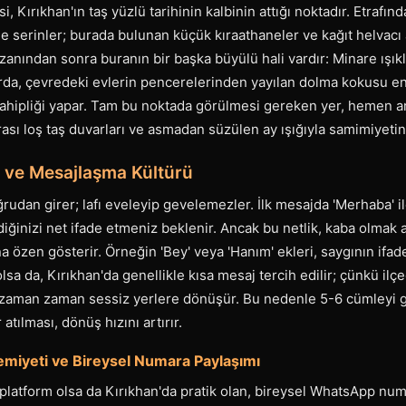
, Kırıkhan'ın taş yüzlü tarihinin kalbinin attığı noktadır. Etrafınd
e serinler; burada bulunan küçük kıraathaneler ve kağıt helvacı a
zanından sonra buranın bir başka büyülü hali vardır: Minare ışıkl
nlarda, çevredeki evlerin pencerelerinden yayılan dolma kokusu 
sahipliği yapar. Tam bu noktada görülmesi gereken yer, hemen a
rası loş taş duvarları ve asmadan süzülen ay ışığıyla samimiyetin
bı ve Mesajlaşma Kültürü
ğrudan girer; lafı eveleyip gevelemezler. İlk mesajda 'Merhaba' i
diğinizi net ifade etmeniz beklenir. Ancak bu netlik, kaba olmak
na özen gösterir. Örneğin 'Bey' veya 'Hanım' ekleri, saygının ifad
sa da, Kırıkhan'da genellikle kısa mesaj tercih edilir; çünkü ilç
ri zaman zaman sessiz yerlere dönüşür. Bu nedenle 5-6 cümley
atılması, dönüş hızını artırır.
miyeti ve Bireysel Numara Paylaşımı
atform olsa da Kırıkhan'da pratik olan, bireysel WhatsApp nu