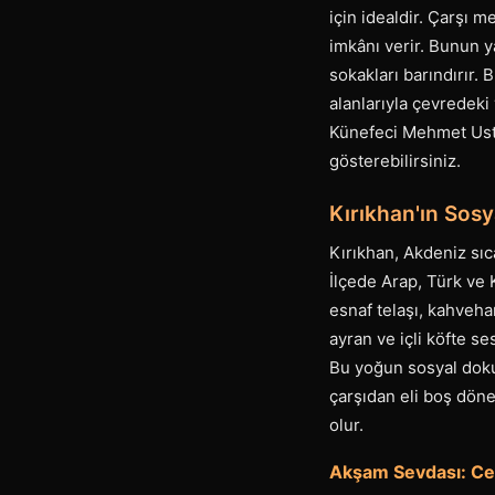
için idealdir. Çarşı 
imkânı verir. Bunun 
sokakları barındırır. 
alanlarıyla çevredeki
Künefeci Mehmet Usta'
gösterebilirsiniz.
Kırıkhan'ın Sos
Kırıkhan, Akdeniz sıca
İlçede Arap, Türk ve 
esnaf telaşı, kahveha
ayran ve içli köfte se
Bu yoğun sosyal doku, 
çarşıdan eli boş döne
olur.
Akşam Sevdası: Cem