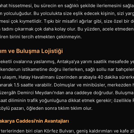
rahat hissetmesi, bu sürecin en sağlıklı şekilde ilerlemesini sağl
m yolculuğudur. Bu yolculukta size eşlik edecek kişinin, sizi yarg
emesi çok kıymetlidir. Tıpkı bir misafiri ağırlar gibi, size özel bir
tadını çıkarmak çok daha kolay olur. Bu yüzden, acele etmeden,
tiren birini tercih etmekten çekinmeyin.
ım ve Buluşma Lojistiği
eketli ovalarına yaslanmış, Antakya'ya yarım saatlik mesafede yer
enderun istikametine doğru ilerlerken, sağlı sollu nar bahçeler
e ulaşım, Hatay Havalimanı üzerinden arabayla 40 dakika sürer
anarak 1.5 saatte varabilir. Dolmuşlar ve minibüsler, merkezden 
güzergâh Demirci Meydanı'ndan ana caddeye doğrudur. Buluşma 
t diliminin trafik yoğunluğuna dikkat etmek gerekir; özellikle 
köylü pazarı, öğleden sonra tıklım tıklım olur.
akarya Caddesi'nin Avantajları
rterlerinden biri olan Körfez Bulvarı, geniş kaldırımları ve kafe z