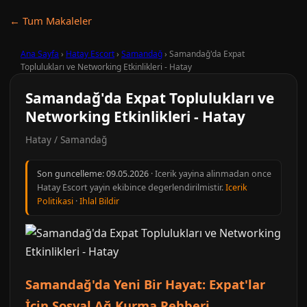
← Tum Makaleler
Ana Sayfa
›
Hatay Escort
›
Samandağ
›
Samandağ'da Expat
Toplulukları ve Networking Etkinlikleri - Hatay
Samandağ'da Expat Toplulukları ve
Networking Etkinlikleri - Hatay
Hatay / Samandağ
Son guncelleme:
09.05.2026
· Icerik yayina alinmadan once
Hatay Escort yayin ekibince degerlendirilmistir.
Icerik
Politikasi
·
Ihlal Bildir
Samandağ'da Yeni Bir Hayat: Expat'lar
İçin Sosyal Ağ Kurma Rehberi