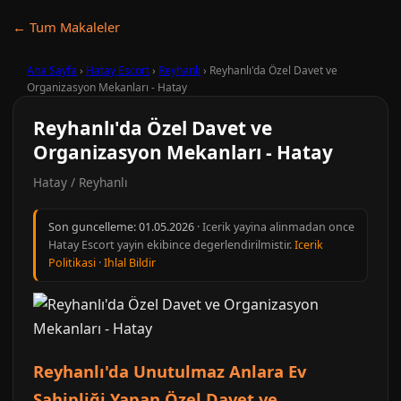
← Tum Makaleler
Ana Sayfa
›
Hatay Escort
›
Reyhanlı
›
Reyhanlı'da Özel Davet ve
Organizasyon Mekanları - Hatay
Reyhanlı'da Özel Davet ve
Organizasyon Mekanları - Hatay
Hatay / Reyhanlı
Son guncelleme:
01.05.2026
· Icerik yayina alinmadan once
Hatay Escort yayin ekibince degerlendirilmistir.
Icerik
Politikasi
·
Ihlal Bildir
Reyhanlı'da Unutulmaz Anlara Ev
Sahipliği Yapan Özel Davet ve