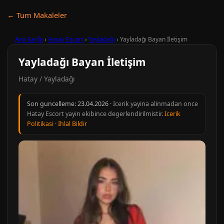
← Tum Makaleler
Ana Sayfa
›
Hatay Escort
›
Yayladağı
›
Yayladağı Bayan İletişim
Yayladağı Bayan İletişim
Hatay / Yayladağı
Son guncelleme:
23.04.2026
· Icerik yayina alinmadan once
Hatay Escort yayin ekibince degerlendirilmistir.
Icerik
Politikasi
·
Ihlal Bildir