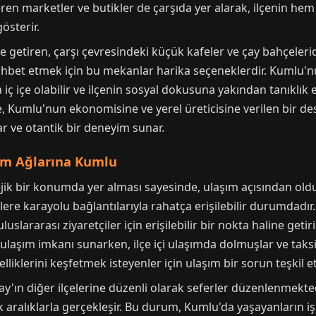
en marketler ve butikler de çarşıda yer alarak, ilçenin hem
österir.
ale getiren, çarşı çevresindeki küçük kafeler ve çay bahçele
ohbet etmek için bu mekanlar harika seçeneklerdir. Kumlu'nu
la iç içe olabilir ve ilçenin sosyal dokusuna yakından tanıklık
e, Kumlu'nun ekonomisine ve yerel üreticisine verilen bir de
ar ve otantik bir deneyim sunar.
ım Ağlarına Kumlu
k bir konumda yer alması sayesinde, ulaşım açısından oldukça
ere karayolu bağlantılarıyla rahatça erişilebilir durumdadır
slararası ziyaretçiler için erişilebilir bir nokta haline getiri
ulaşım imkanı sunarken, ilçe içi ulaşımda dolmuşlar ve taksi
liklerini keşfetmek isteyenler için ulaşım bir sorun teşkil 
y'ın diğer ilçelerine düzenli olarak seferler düzenlenmekted
aralıklarla gerçekleşir. Bu durum, Kumlu'da yaşayanların iş, 