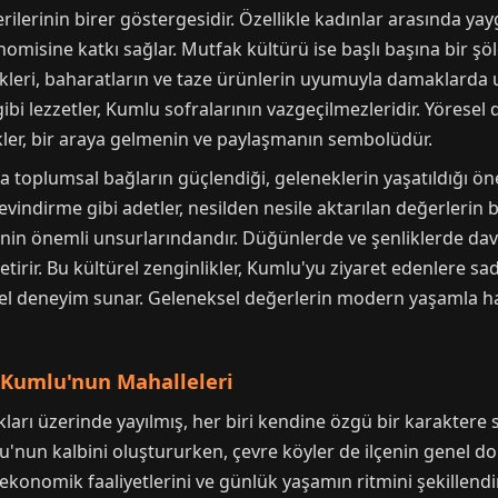
lerinin birer göstergesidir. Özellikle kadınlar arasında yayg
isine katkı sağlar. Mutfak kültürü ise başlı başına bir şöl
kleri, baharatların ve taze ürünlerin uyumuyla damaklarda u
bi lezzetler, Kumlu sofralarının vazgeçilmezleridir. Yörese
ler, bir araya gelmenin ve paylaşmanın sembolüdür.
a toplumsal bağların güçlendiği, geleneklerin yaşatıldığı ön
vindirme gibi adetler, nesilden nesile aktarılan değerlerin b
inin önemli unsurlarındandır. Düğünlerde ve şenliklerde da
tirir. Bu kültürel zenginlikler, Kumlu'yu ziyaret edenlere sad
rel deneyim sunar. Geleneksel değerlerin modern yaşamla h
 Kumlu'nun Mahalleleri
ları üzerinde yayılmış, her biri kendine özgü bir karaktere 
u'nun kalbini oluştururken, çevre köyler de ilçenin genel d
 ekonomik faaliyetlerini ve günlük yaşamın ritmini şekillendi