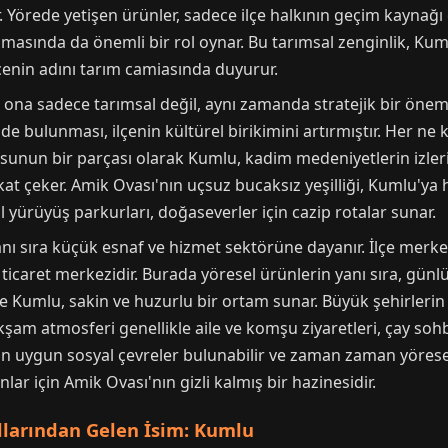
r. Yörede yetişen ürünler, sadece ilçe halkının geçim kayna
ılanmasında da önemli bir rol oynar. Bu tarımsal zenginlik, K
lçenin adını tarım camiasında duyurur.
na sadece tarımsal değil, aynı zamanda stratejik bir önem 
 bulunması, ilçenin kültürel birikimini artırmıştır. Her ne k
sunun bir parçası olarak Kumlu, kadim medeniyetlerin izlerin
kkat çeker. Amik Ovası'nın uçsuz bucaksız yeşilliği, Kumlu'ya
 yürüyüş parkurları, doğaseverler için cazip rotalar sunar.
nı sıra küçük esnaf ve hizmet sektörüne dayanır. İlçe merke
ir ticaret merkezidir. Burada yöresel ürünlerin yanı sıra, gün
se Kumlu, sakin ve huzurlu bir ortam sunar. Büyük şehirler
 Akşam atmosferi genellikle aile ve komşu ziyaretleri, çay soh
n uygun sosyal çevreler bulunabilir ve zaman zaman yöresel e
ar için Amik Ovası'nın gizli kalmış bir hazinesidir.
llarından Gelen İsim: Kumlu