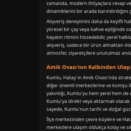
zamanda, modern ihtiyaçlara cevap ver
dinamiklerini bir arada barındırdığını g
Alışveriş deneyimini daha da keyifli h
yöresel bir çay veya kahve eşliğinde s
hayatın ritmini hissedebilir, yerel halk
alışveriş, sadece bir ürün almaktan öt
atmosfer, ziyaretçilere unutulmaz anıl
Amik Ovası'nın Kalbinden Ulaş
Kumlu, Hatay'ın Amik Ovası'nda strateji
diğer önemli merkezlerine ve komşu ill
yakınlığı, Kumlu'yu hem yerel hem de ulu
Kumlu'ya direkt veya aktarmalı olarak 
sayede, Kumlu'nun tarihi ve doğal güzel
İlçe merkezinden çevre köylere ve Hata
merkezlere ulaşım oldukça kolay ve sık 