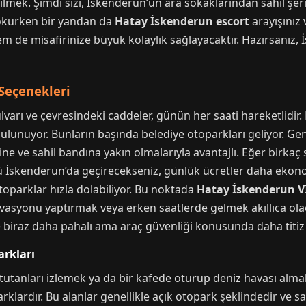
bilmek. Şimdi sizi, İskenderun’un ara sokaklarından sahil ş
 okurken bir yandan da
Hatay İskenderun escort
arayışınız
m de misafirinize büyük kolaylık sağlayacaktır. Hazırsanız, İ
Seçenekleri
lvarı ve çevresindeki caddeler, günün her saati hareketlidir.
lunuyor. Bunların başında belediye otoparkları geliyor. Gene
erine ve sahil bandına yakın olmalarıyla avantajlı. Eğer birka
 İskenderun’da geçirecekseniz, günlük ücretler daha ekonomi
toparklar hızla dolabiliyor. Bu noktada
Hatay İskenderun VI
asyonu yaptırmak veya erken saatlerde gelmek akıllıca olaca
e biraz daha pahalı ama araç güvenliği konusunda daha titiz o
arkları
tutanları izlemek ya da bir kafede oturup deniz havası almak
rklardır. Bu alanlar genellikle açık otopark şeklindedir ve sa