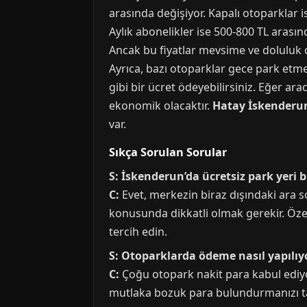
arasında değişiyor. Kapalı otoparklar is
Aylık abonelikler ise 500-800 TL arasın
Ancak bu fiyatlar mevsime ve doluluk or
Ayrıca, bazı otoparklar gece park etme
gibi bir ücret ödeyebilirsiniz. Eğer a
ekonomik olacaktır.
Hatay İskenderu
var.
Sıkça Sorulan Sorular
S: İskenderun’da ücretsiz park ye
C:
Evet, merkezin biraz dışındaki ara s
konusunda dikkatli olmak gerekir. Özell
tercih edin.
S: Otoparklarda ödeme nasıl yapılıy
C:
Çoğu otopark nakit para kabul ediy
mutlaka bozuk para bulundurmanızı t