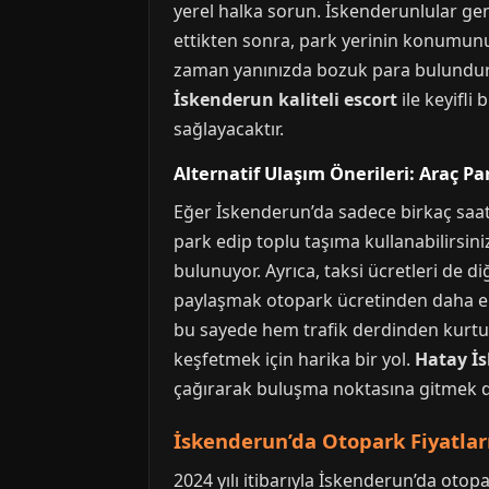
yerel halka sorun. İskenderunlular gene
ettikten sonra, park yerinin konumunu 
zaman yanınızda bozuk para bulundurun
İskenderun kaliteli escort
ile keyifli
sağlayacaktır.
Alternatif Ulaşım Önerileri: Araç P
Eğer İskenderun’da sadece birkaç saatl
park edip toplu taşıma kullanabilirsin
bulunuyor. Ayrıca, taksi ücretleri de 
paylaşmak otopark ücretinden daha ekono
bu sayede hem trafik derdinden kurtulu
keşfetmek için harika bir yol.
Hatay İs
çağırarak buluşma noktasına gitmek de 
İskenderun’da Otopark Fiyatları
2024 yılı itibarıyla İskenderun’da otop