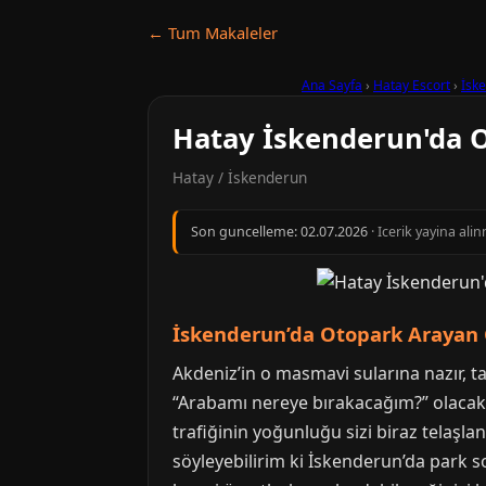
← Tum Makaleler
Ana Sayfa
›
Hatay Escort
›
İsk
Hatay İskenderun'da O
Hatay / İskenderun
Son guncelleme:
02.07.2026
· Icerik yayina al
İskenderun’da Otopark Arayan 
Akdeniz’in o masmavi sularına nazır, ta
“Arabamı nereye bırakacağım?” olacaktı
trafiğinin yoğunluğu sizi biraz telaşla
söyleyebilirim ki İskenderun’da park s