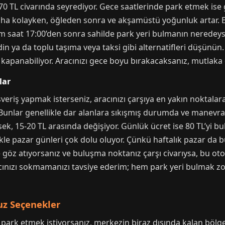
70 TL civarında seyrediyor. Gece saatlerinde park etmek ise
aha kolayken, öğleden sonra ve akşamüstü yoğunluk artar.
m saat 17:00’den sonra sahilde park yeri bulmanın neredey
in ya da toplu taşıma veya taksi gibi alternatifleri düşünün.
 kapanabiliyor. Aracınızı gece boyu bırakacaksanız, mutlaka 
lar
şveriş yapmak isterseniz, aracınızı çarşıya en yakın noktala
unlar genellikle dar alanlara sıkışmış durumda ve manevra y
k, 15-20 TL arasında değişiyor. Günlük ücret ise 80 TL’yi bul
likle pazar günleri çok dolu oluyor. Çünkü haftalık pazar da
e göz atıyorsanız ve buluşma noktanız çarşı civarıysa, bu otop
cınızı sokmamanızı tavsiye ederim; hem park yeri bulmak zor
uz Seçenekler
park etmek istiyorsanız, merkezin biraz dışında kalan bölg