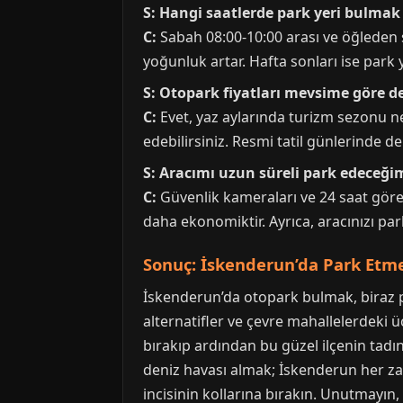
S: Hangi saatlerde park yeri bulmak
C:
Sabah 08:00-10:00 arası ve öğleden s
yoğunluk artar. Hafta sonları ise park
S: Otopark fiyatları mevsime göre d
C:
Evet, yaz aylarında turizm sezonu ned
edebilirsiniz. Resmi tatil günlerinde de
S: Aracımı uzun süreli park edeceğ
C:
Güvenlik kameraları ve 24 saat görev
daha ekonomiktir. Ayrıca, aracınızı p
Sonuç: İskenderun’da Park Etme
İskenderun’da otopark bulmak, biraz pl
alternatifler ve çevre mahallelerdeki ü
bırakıp ardından bu güzel ilçenin tadı
deniz havası almak; İskenderun her zam
incisinin kollarına bırakın. Unutmayın,