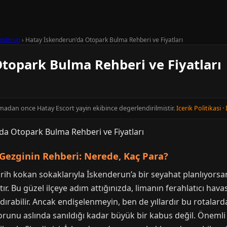
enderun
›
Hatay İskenderun'da Otopark Bulma Rehberi ve Fiyatları
topark Bulma Rehberi ve Fiyatları
inmadan once Hatay Escort yayin ekibince degerlendirilmistir.
Icerik Politikasi
·
Gezginin Rehberi: Nerede, Kaç Para?
rih kokan sokaklarıyla İskenderun’a bir seyahat planlıyorsanı
r. Bu güzel ilçeye adım attığınızda, limanın ferahlatıcı hava
ndırabilir. Ancak endişelenmeyin, ben de yıllardır bu rotalar
orunu aslında sanıldığı kadar büyük bir kabus değil. Önemli 