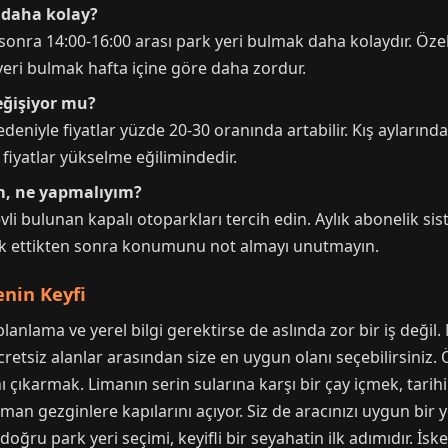
 daha kolay?
onra 14:00-16:00 arası park yeri bulmak daha kolaydır. Öze
 yeri bulmak hafta içine göre daha zordur.
eğişiyor mu?
eniyle fiyatlar yüzde 20-30 oranında artabilir. Kış aylarında
 fiyatlar yükselme eğilimindedir.
im, ne yapmalıyım?
li bulunan kapalı otoparkları tercih edin. Aylık abonelik sis
ark ettikten sonra konumunu not almayı unutmayın.
nin Keyfi
anlama ve yerel bilgi gerektirse de aslında zor bir iş değil.
cretsiz alanlar arasından size en uygun olanı seçebilirsiniz. 
nı çıkarmak. Limanın serin sularına karşı bir çay içmek, tar
an gezginlere kapılarını açıyor. Siz de aracınızı uygun bir 
 doğru park yeri seçimi, keyifli bir seyahatin ilk adımıdır. 