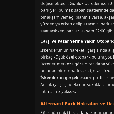
değişmektedir. Günlük ücretler ise 50-
park yeri bulmak sabah saatlerinde d
bir akşam yemeği planınız varsa, akşa
yüzden ya erken gelip aracınızı park ed
saat açıkken, bazıları akşam 22:00 gibi
Çarşı ve Pazar Yerine Yakın Otopark
İskenderun’un hareketli çarşısında alı
birkaç küçük özel otopark bulunuyor. B
ücretler merkeze göre biraz daha yükse
bulunan bir otopark var ki, orası özel
İskenderun gerçek escort
profillerin
Ancak çarşı içindeki dar sokaklara ara
ihtimaliniz yüksek.
Alternatif Park Noktaları ve Uc
Eğer bütçenizi biraz daha zorlamadan 