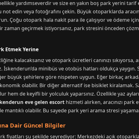
llikle yardımseverdir ve size en yakın boş park yerini tarif 
not edin veya fotoğrafını çekin. Büyük otoparklarda aracınız
. Çoğu otopark hala nakit para ile çalışıyor ve ödeme için
 bir zaman geçirmek istiyorsanız, park stresini önceden çözme
ark Etmek Yerine
iğine kalacaksanız ve otopark ücretleri canınızı sıkıyorsa, a
iz. İskenderun’da minibüs ve otobüs hatları oldukça yaygın. S
diğer büyük şehirlere göre nispeten uygun. Eğer birkaç arkad
mik olabilir. Bir diğer alternatif ise bisiklet kiralamak. Sa
r hem de keyifli bir yolculuk yaparsınız. Özellikle yaz ayla
kenderun eve gelen escort
hizmeti alırken, aracınızı park 
mantıklı olabilir. Bu sayede park yeri arama stresi yaşamaz
na Dair Güncel Bilgiler
ark fiyatları şu şekilde seyrediyor: Merkezdeki açık otoparkla