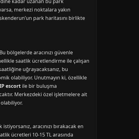
eridine kadar uzanan bu park
 varsa, merkezi noktalara yakın
skenderun’un park haritasını birlikte
 Bu bölgelerde aracınızı güvenle
llikle saatlik ücretlendirme ile çalışan
ç saatliğine uğrayacaksanız, bu
k olabiliyor. Unutmayın ki, özellikle
P escort
ile bir buluşma
ktır. Merkezdeki özel işletmelere ait
labiliyor.
 istiyorsanız, aracınızı bırakacak en
atlik ücretleri 10-15 TL arasında