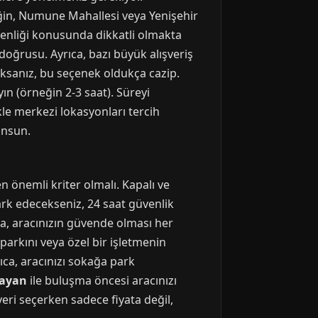
in, Numune Mahallesi veya Yenişehir
venliği konusunda dikkatli olmakta
doğrusu. Ayrıca, bazı büyük alışveriş
aksanız, bu seçenek oldukça cazip.
ın (örneğin 2-3 saat). Süreyi
kle merkezi lokasyonları tercih
unsun.
 önemli kriter olmalı. Kapalı ve
ark edecekseniz, 24 saat güvenlik
da, aracınızın güvende olması her
arkını veya özel bir işletmenin
rıca, aracınızı sokağa park
bayan
ile buluşma öncesi aracınızı
eri seçerken sadece fiyata değil,