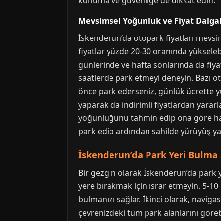
konuma ve güvenliğe de dikkat edin.
Mevsimsel Yoğunluk ve Fiyat Dalga
İskenderun’da otopark fiyatları mevsime
fiyatlar yüzde 20-30 oranında yükselebi
günlerinde ve hafta sonlarında da fiya
saatlerde park etmeyi deneyin. Bazı ot
önce park ederseniz, günlük ücrette y
yaparak da indirimli fiyatlardan yararl
yoğunluğunu tahmin edip ona göre hare
park edip ardından sahilde yürüyüş yap
İskenderun’da Park Yeri Bulma S
Bir gezgin olarak İskenderun’da park ye
yere bırakmak için ısrar etmeyin. 5-1
bulmanızı sağlar. İkinci olarak, navi
çevrenizdeki tüm park alanlarını göreb