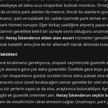
belediyeye ait daha ucuz otoparklar bulmak mümkün. Örneğ
rda ücretsiz park alanları da mevcut. Ancak bu alanların gü
ksanız, ışıklı ve kalabalık bir cadde üzerinde park etmek en 
park hizmeti sunuyor. Eğer birkaç saatliğine alışveriş yapac
arının genellikle belirli bir süreyle sınırlı olduğunu unutmay
lir.
Hatay İskenderun elden alan escort
hizmetleri genelli
uzak kalabilir ama yine de bir alternatif olarak aklınızda bul
aktikleri
üne bırakmanız gerekiyorsa, otopark seçiminizde güvenlik en
çık alanlara göre çok daha güvenlidir. Özellikle gece boyu p
 Bu tür otoparkların günlük ücretleri biraz daha yüksek olsa 
aracımı uzun süreli bırakacağım zaman genelde bir otel otop
 tür yerlerin sayısı az da olsa, araştırınca bulunabiliyor. Ay
gibi ek güvenlik önlemleri alın.
Hatay İskenderun seçkin 
em de misafirinizin rahat etmesini sağlar. Unutmayın, park y