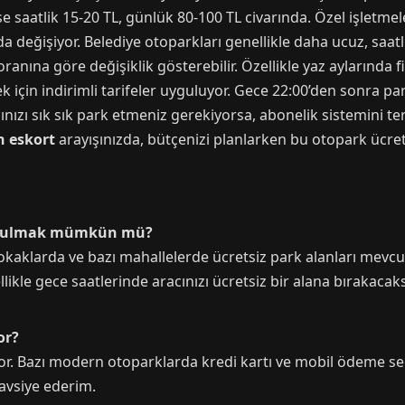
e saatlik 15-20 TL, günlük 80-100 TL civarında. Özel işletmele
da değişiyor. Belediye otoparkları genellikle daha ucuz, saatl
anına göre değişiklik gösterebilir. Özellikle yaz aylarında f
k için indirimli tarifeler uyguluyor. Gece 22:00’den sonra p
racınızı sık sık park etmeniz gerekiyorsa, abonelik sistemini
n eskort
arayışınızda, bütçenizi planlarken bu otopark ücre
ri bulmak mümkün mü?
okaklarda ve bazı mahallelerde ücretsiz park alanları mevcu
ikle gece saatlerinde aracınızı ücretsiz bir alana bırakacaksa
or?
or. Bazı modern otoparklarda kredi kartı ve mobil ödeme se
avsiye ederim.