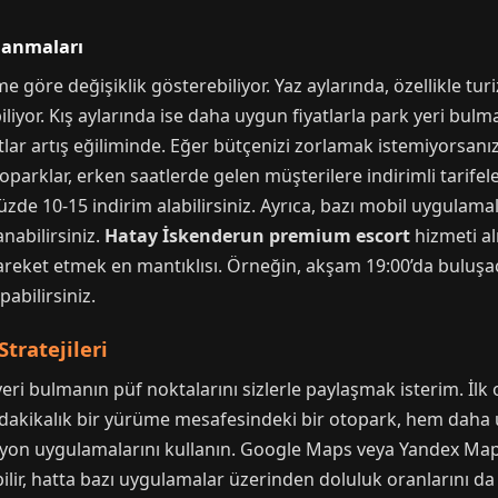
lanmaları
 göre değişiklik gösterebiliyor. Yaz aylarında, özellikle tur
liyor. Kış aylarında ise daha uygun fiyatlarla park yeri bul
tlar artış eğiliminde. Eğer bütçenizi zorlamak istemiyorsanı
oparklar, erken saatlerde gelen müşterilere indirimli tarife
üzde 10-15 indirim alabilirsiniz. Ayrıca, bazı mobil uygula
anabilirsiniz.
Hatay İskenderun premium escort
hizmeti al
ket etmek en mantıklısı. Örneğin, akşam 19:00’da buluşacak
abilirsiniz.
tratejileri
ri bulmanın püf noktalarını sizlerle paylaşmak isterim. İlk 
0 dakikalık bir yürüme mesafesindeki bir otopark, hem daha 
gasyon uygulamalarını kullanın. Google Maps veya Yandex Ma
ilir, hatta bazı uygulamalar üzerinden doluluk oranlarını da 