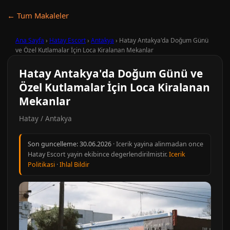
← Tum Makaleler
Ana Sayfa
›
Hatay Escort
›
Antakya
›
Hatay Antakya'da Doğum Günü
ve Özel Kutlamalar İçin Loca Kiralanan Mekanlar
Hatay Antakya'da Doğum Günü ve
Özel Kutlamalar İçin Loca Kiralanan
Mekanlar
Hatay / Antakya
Son guncelleme:
30.06.2026
· Icerik yayina alinmadan once
Hatay Escort yayin ekibince degerlendirilmistir.
Icerik
Politikasi
·
Ihlal Bildir