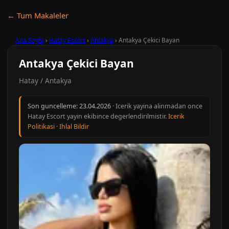
← Tum Makaleler
Ana Sayfa
›
Hatay Escort
›
Antakya
›
Antakya Çekici Bayan
Antakya Çekici Bayan
Hatay / Antakya
Son guncelleme:
23.04.2026
· Icerik yayina alinmadan once
Hatay Escort yayin ekibince degerlendirilmistir.
Icerik
Politikasi
·
Ihlal Bildir