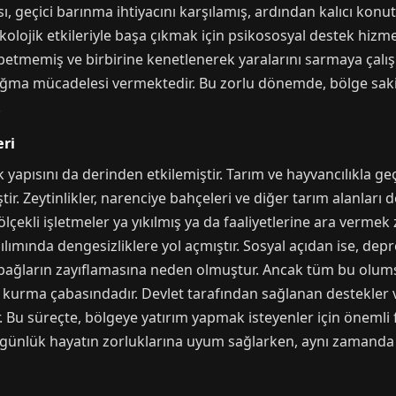
, geçici barınma ihtiyacını karşılamış, ardından kalıcı konu
kolojik etkileriyle başa çıkmak için psikososyal destek hizme
memiş ve birbirine kenetlenerek yaralarını sarmaya çalışmı
ğma mücadelesi vermektedir. Bu zorlu dönemde, bölge sakinl
.
ri
apısını da derinden etkilemiştir. Tarım ve hayvancılıkla ge
tir. Zeytinlikler, narenciye bahçeleri ve diğer tarım alanla
 ölçekli işletmeler ya yıkılmış ya da faaliyetlerine ara verme
ğılımında dengesizliklere yol açmıştır. Sosyal açıdan ise, dep
 bağların zayıflamasına neden olmuştur. Ancak tüm bu olum
 kurma çabasındadır. Devlet tarafından sağlanan destekler 
Bu süreçte, bölgeye yatırım yapmak isteyenler için önemli f
 günlük hayatın zorluklarına uyum sağlarken, aynı zamanda 