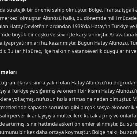
nda stratejik bir öneme sahip olmuştur. Bölge, Fransız işgali
 merkezi olmuştur. Altınözü halkı, bu dönemde milli mücade
lan Hatay Devleti'nin ardından 1939'da Hatay'ın Türkiye'ye ka
ü'nde büyük bir coşku ve sevinçle karşılanmıştır. Anavatana k
altyapı yatırımları hız kazanmıştır. Bugün Hatay Altınözü, T
ir. Bu tarihi süreç, ilçe halkının vatanseverlik duygularını 
ımaları
 coğrafi olarak sınıra yakın olan Hatay Altınözü'nü doğrudan 
yışıyla Türkiye'ye sığınmış ve önemli bir kısmı Hatay Altınözü
lere yol açmış, nüfusun hızla artmasına neden olmuştur. Mülte
 hizmetlerinde kapasite sorunları gibi birçok sosyo-ekonomik
safirperverlik anlayışıyla mültecilere kucak açmış ve onlarla
 de artırmış, sınır hattında askeri önlemler alınmıştır. Bu sü
konumunu bir kez daha ortaya koymuştur. Bölge halkı, bu z