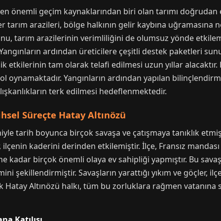
en önemli geçim kaynaklarından biri olan tarımı doğrudan et
ğer tarım arazileri, bölge halkının gelir kaybına uğramasına 
, tarım arazilerinin verimliliğini de olumsuz yönde etkilemişt
ngınların ardından üreticilere çeşitli destek paketleri sunu
 etkilerinin tam olarak telafi edilmesi uzun yıllar alacaktır. 
l oynamaktadır. Yangınların ardından yapılan bilinçlendirme 
ışkanlıkların terk edilmesi hedeflenmektedir.
rihsel Süreçte Hatay Altınözü
le tarih boyunca birçok savaşa ve çatışmaya tanıklık etmiştir
er, ilçenin kaderini derinden etkilemiştir. İlçe, Fransız man
e kadar birçok önemli olaya ev sahipliği yapmıştır. Bu savaş
i şekillendirmiştir. Savaşların yarattığı yıkım ve göçler, ilç
 Hatay Altınözü halkı, tüm bu zorluklara rağmen vatanına sa
na Katılışı