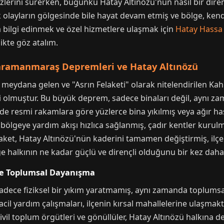
zlerini sürerken, bugünkü Hatay Altınözü'nün nasıl bir dire
 olayların gölgesinde bile hayat devam etmiş ve bölge, ke
a bilgi edinmek ve özel hizmetlere ulaşmak için
Hatay Hassa
ikte göz atalım.
hramanmaraş Depremleri ve Hatay Altınözü
de meydana gelen ve "Asrın Felaketi" olarak nitelendirilen
iri olmuştur. Bu büyük deprem, sadece binaları değil, aynı za
İlçede resmi rakamlara göre yüzlerce bina yıkılmış veya ağır
bölgeye yardım akışı hızlıca sağlanmış, çadır kentler kuru
aket, Hatay Altınözü'nün kaderini tamamen değiştirmiş, ilçen
halkının ne kadar güçlü ve dirençli olduğunu bir kez daha 
ve Toplumsal Dayanışma
adece fiziksel bir yıkım yaratmamış, aynı zamanda toplumsal
l yardım çalışmaları, ilçenin kırsal mahallelerine ulaşmakt
ivil toplum örgütleri ve gönüllüler, Hatay Altınözü halkına d