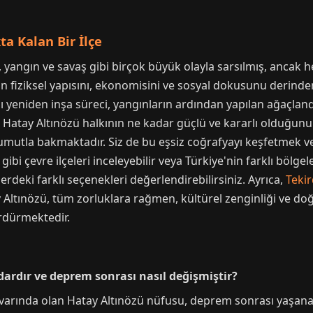
a Kalan Bir İlçe
 yangın ve savaş gibi birçok büyük olayla sarsılmış, ancak 
çenin fiziksel yapısını, ekonomisini ve sosyal dokusunu derind
 yeniden inşa süreci, yangınların ardından yapılan ağaçland
tay Altınözü halkının ne kadar güçlü ve kararlı olduğunun k
e umutla bakmaktadır. Siz de bu eşsiz coğrafyayı keşfetmek
gibi çevre ilçeleri inceleyebilir veya Türkiye'nin farklı bölge
lerdeki farklı seçenekleri değerlendirebilirsiniz. Ayrıca,
Teki
y Altınözü, tüm zorluklara rağmen, kültürel zenginliği ve doğ
ürdürmektedir.
ardır ve deprem sonrası nasıl değişmiştir?
varında olan Hatay Altınözü nüfusu, deprem sonrası yaşanan