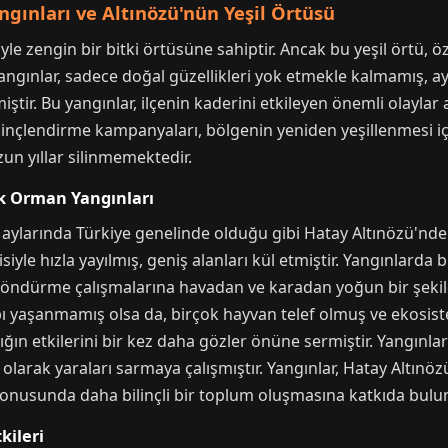
gınları ve Altınözü'nün Yeşil Örtüsü
iyle zengin bir bitki örtüsüne sahiptir. Ancak bu yeşil örtü, 
 yangınlar, sadece doğal güzellikleri yok etmekle kalmamış,
ştir. Bu yangınlar, ilçenin kaderini etkileyen önemli olaylar 
ilinçlendirme kampanyaları, bölgenin yeniden yeşillenmesi 
uzun yıllar silinmemektedir.
k Orman Yangınları
yaz aylarında Türkiye genelinde olduğu gibi Hatay Altınözü'
isiyle hızla yayılmış, geniş alanları kül etmiştir. Yangınlard
 söndürme çalışmalarına havadan ve karadan yoğun bir şekil
ybı yaşanmamış olsa da, birçok hayvan telef olmuş ve ekosist
lığın etkilerini bir kez daha gözler önüne sermiştir. Yangınlar
 olarak yaraları sarmaya çalışmıştır. Yangınlar, Hatay Altınö
 konusunda daha bilinçli bir toplum oluşmasına katkıda bul
kileri