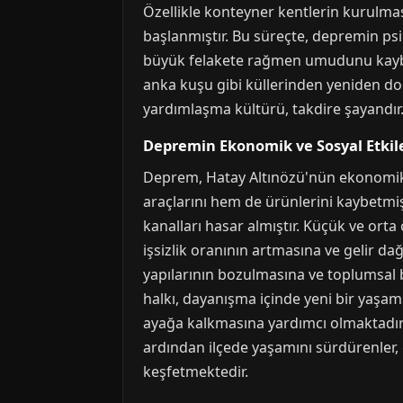
Özellikle konteyner kentlerin kurulması
başlanmıştır. Bu süreçte, depremin psi
büyük felakete rağmen umudunu kaybet
anka kuşu gibi küllerinden yeniden do
yardımlaşma kültürü, takdire şayandır
Depremin Ekonomik ve Sosyal Etkile
Deprem, Hatay Altınözü'nün ekonomik y
araçlarını hem de ürünlerini kaybetmiş
kanalları hasar almıştır. Küçük ve orta
işsizlik oranının artmasına ve gelir da
yapılarının bozulmasına ve toplumsal
halkı, dayanışma içinde yeni bir yaşam
ayağa kalkmasına yardımcı olmaktadır. 
ardından ilçede yaşamını sürdürenler,
keşfetmektedir.