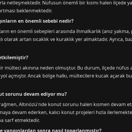
arla netleşmektedir. Nüfusun önemli bir kısmı halen ilçede
 artması beklenmektedir.
ınların en önemli sebebi nedir?
ın en önemli sebepleri arasında ihmalkarlık (anız yakma, pik
ı olarak artan sıcaklık ve kuraklık yer almaktadır. Ayrıca, baz
etkilemiştir?
ir mülteci akınına neden olmuştur. Bu durum, ilçede nüfus ar
a yol açmıştır. Ancak bölge halkı, mültecilere kucak açarak
nut sorunu devam ediyor mu?
ağmen, Altınözü'nde konut sorunu halen kısmen devam etme
maya devam ederken, kalıcı konut projeleri hızla ilerlemekt
ba sarf etmektedir.
e yangınlardan sonra nasıl toparlanmıştır?