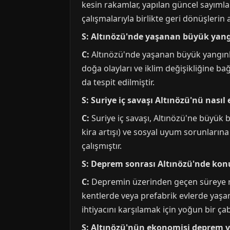
kesin rakamlar, yapılan güncel sayıml
çalışmalarıyla birlikte geri dönüşlerin
S: Altınözü'nde yaşanan büyük yang
C:
Altınözü'nde yaşanan büyük yangınlar
doğa olayları ve iklim değişikliğine bağl
da tespit edilmiştir.
S: Suriye iç savaşı Altınözü'nü nasıl 
C:
Suriye iç savaşı, Altınözü'ne büyük b
kira artışı) ve sosyal uyum sorunların
çalışmıştır.
S: Deprem sonrası Altınözü'nde ko
C:
Depremin üzerinden geçen süreye r
kentlerde veya prefabrik evlerde yaşa
ihtiyacını karşılamak için yoğun bir ça
S: Altınözü'nün ekonomisi deprem v