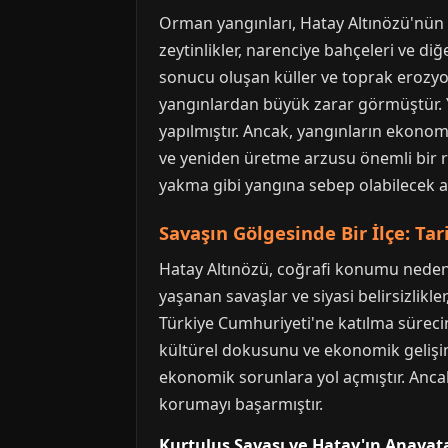
Orman yangınları, Hatay Altınözü'nün 
zeytinlikler, narenciye bahçeleri ve di
sonucu oluşan küller ve toprak erozyonu
yangınlardan büyük zarar görmüştür. Ya
yapılmıştır. Ancak, yangınların ekonomik
ve yeniden üretme arzusu önemli bir ro
yakma gibi yangına sebep olabilecek al
Savaşın Gölgesinde Bir İlçe: Ta
Hatay Altınözü, coğrafi konumu nedeniy
yaşanan savaşlar ve siyasi belirsizlikl
Türkiye Cumhuriyeti'ne katılma sürecin
kültürel dokusunu ve ekonomik gelişimin
ekonomik sorunlara yol açmıştır. Ancak
korumayı başarmıştır.
Kurtuluş Savaşı ve Hatay'ın Anavata