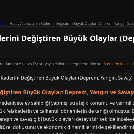
nözü
›
Hatay Altınözü'nın Kaderini Değiştiren Büyük Olaylar (Deprem, Yangın, Sav
erini Değiştiren Büyük Olaylar (De
inmadan once Hatay Escort yayin ekibince degerlendirilmistir.
Icerik Politikasi
·
ğiştiren Büyük Olaylar: Deprem, Yangın ve Savaşı
deniyete ev sahipliği yapmış, stratejik konumu ve verimli to
k felaketlerin ve çalkantılı dönemlerin de tanığı olmuştur.
gın ve savaş gibi büyük olayları detaylı bir şekilde inceleyec
ürel dokusunu ve ekonomik dinamiklerini de şekillendirmişti