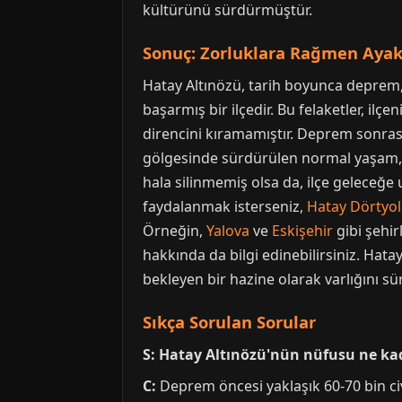
kültürünü sürdürmüştür.
Sonuç: Zorluklara Rağmen Ayakt
Hatay Altınözü, tarih boyunca deprem,
başarmış bir ilçedir. Bu felaketler, il
direncini kıramamıştır. Deprem sonrası
gölgesinde sürdürülen normal yaşam, Ha
hala silinmemiş olsa da, ilçe geleceğ
faydalanmak isterseniz,
Hatay Dörtyol
Örneğin,
Yalova
ve
Eskişehir
gibi şehir
hakkında da bilgi edinebilirsiniz. Hata
bekleyen bir hazine olarak varlığını s
Sıkça Sorulan Sorular
S: Hatay Altınözü'nün nüfusu ne kad
C:
Deprem öncesi yaklaşık 60-70 bin ci