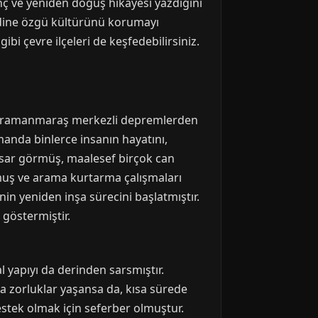
nç ve yeniden doğuş hikayesi yazdığını
ndine özgü kültürünü korumayı
gibi çevre ilçeleri de keşfedebilirsiniz.
 Kahramanmaraş merkezli depremlerden
manda binlerce insanın hayatını,
 hasar görmüş, maalesef birçok can
lmuş ve arama kurtarma çalışmaları
in yeniden inşa sürecini başlatmıştır.
göstermiştir.
 yapıyı da derinden sarsmıştır.
a zorluklar yaşansa da, kısa sürede
estek olmak için seferber olmuştur.