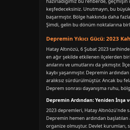
hazırladığımız bu rehberde, geçmişin i
keşfedeceksiniz. Unutmayın, bu büyük
başarmıştır. Bölge hakkında daha fazl
Şimdi, gelin bu dönüm noktalarına birl
Depremin Yıkıcı Gücü: 2023 Ka
Hatay Altınözü, 6 Şubat 2023 tarihin
en ağır şekilde etkilenen ilçelerden b
anılarını ve umutlarını da yıkmıştır. 
kaybı yaşanmıştır. Depremin ardından 
aralıksız sürdürülmüştür. Ancak bu fel
Deprem sonrası dayanışma ruhu, bölge 
Depremin Ardından: Yeniden İnşa 
2023 depremleri, Hatay Altınözü'nde s
Depremin hemen ardından başlatılan aci
organize olmuştur. Devlet kurumları, s