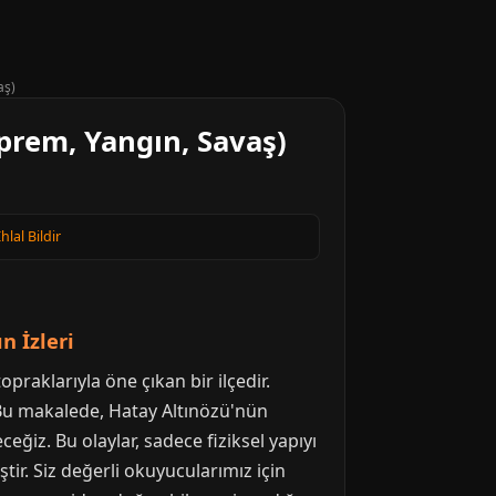
aş)
prem, Yangın, Savaş)
Ihlal Bildir
n İzleri
praklarıyla öne çıkan bir ilçedir.
 Bu makalede, Hatay Altınözü'nün
eğiz. Bu olaylar, sadece fiziksel yapıyı
r. Siz değerli okuyucularımız için