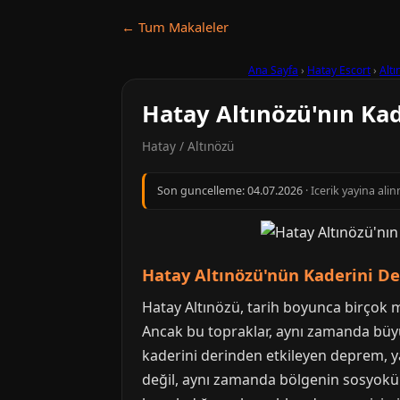
← Tum Makaleler
Ana Sayfa
›
Hatay Escort
›
Altı
Hatay Altınözü'nın Kad
Hatay / Altınözü
Son guncelleme:
04.07.2026
· Icerik yayina al
Hatay Altınözü'nün Kaderini De
Hatay Altınözü, tarih boyunca birçok me
Ancak bu topraklar, aynı zamanda büyü
kaderini derinden etkileyen deprem, yan
değil, aynı zamanda bölgenin sosyokült