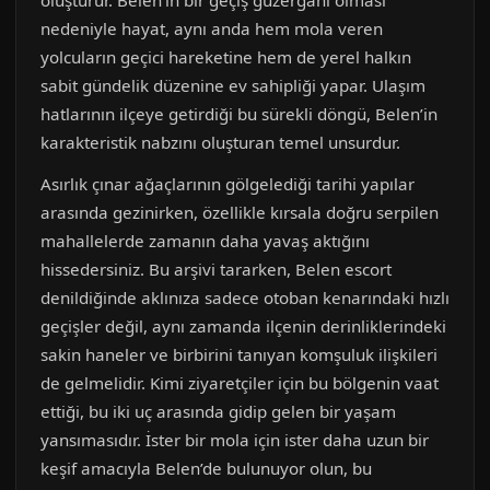
oluşturur. Belen’in bir geçiş güzergâhı olması
nedeniyle hayat, aynı anda hem mola veren
yolcuların geçici hareketine hem de yerel halkın
sabit gündelik düzenine ev sahipliği yapar. Ulaşım
hatlarının ilçeye getirdiği bu sürekli döngü, Belen’in
karakteristik nabzını oluşturan temel unsurdur.
Asırlık çınar ağaçlarının gölgelediği tarihi yapılar
arasında gezinirken, özellikle kırsala doğru serpilen
mahallelerde zamanın daha yavaş aktığını
hissedersiniz. Bu arşivi tararken, Belen escort
denildiğinde aklınıza sadece otoban kenarındaki hızlı
geçişler değil, aynı zamanda ilçenin derinliklerindeki
sakin haneler ve birbirini tanıyan komşuluk ilişkileri
de gelmelidir. Kimi ziyaretçiler için bu bölgenin vaat
ettiği, bu iki uç arasında gidip gelen bir yaşam
yansımasıdır. İster bir mola için ister daha uzun bir
keşif amacıyla Belen’de bulunuyor olun, bu